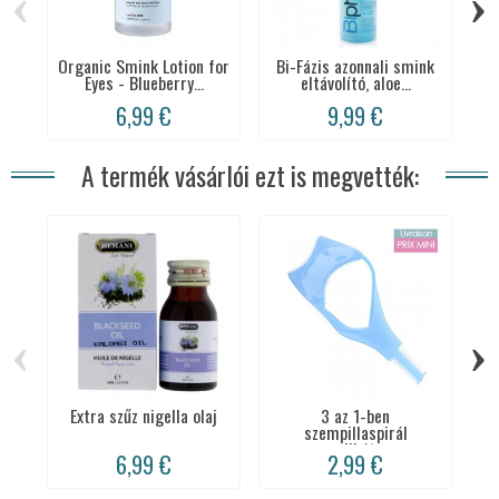
‹
›
Organic Smink Lotion for
Bi-Fázis azonnali smink
B
Eyes - Blueberry...
eltávolító, aloe...
6,99 €
9,99 €
A termék vásárlói ezt is megvették:
‹
›
Extra szűz nigella olaj
3 az 1-ben
P
szempillaspirál
m
applikátor
6,99 €
2,99 €