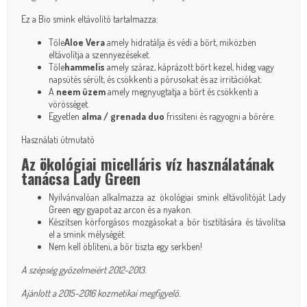
Ez a Bio smink eltávolító tartalmazza:
Tőle
Aloe Vera
amely hidratálja és védi a bőrt, miközben
eltávolítja a szennyezéseket.
Tőle
hammelis
amely száraz, káprázott bőrt kezel, hideg vagy
napsütés sérült, és csökkenti a pórusokat és az irritációkat.
A
neem üzem
amely megnyugtatja a bőrt és csökkenti a
vörösséget.
Egyetlen
alma / grenada duo
frissíteni és ragyogni a bőrére.
Használati útmutató
Az ökológiai micelláris víz használatának
tanácsa Lady Green
Nyilvánvalóan alkalmazza az ökológiai smink eltávolítóját Lady
Green egy gyapot az arcon és a nyakon.
Készítsen körforgásos mozgásokat a bőr tisztítására és távolítsa
el a smink mélységét.
Nem kell öblíteni, a bőr tiszta egy serkben!
A szépség győzelmeiért 2012-2013.
Ajánlott a 2015-2016 kozmetikai megfigyelő.