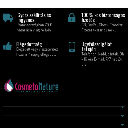
Gyors szállítás és
100% -os biztonságos
ingyenes
fizetés
Franciaországban 70 €
CB, PayPal, Check, Transfer
vásárlás a világ reléjén
Fizetés 4-szer díj nélkül!
Elégedettség
Ügyfélszolgálat
tetején
Elégedett vagy visszatérített
Telefonon: kedd, péntek: 9h
hozam 14 napig elfogadott
- 16 óra E-mail: 7/7 nap 24
óra