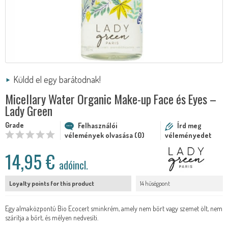
Küldd el egy barátodnak!
Micellary Water Organic Make-up Face és Eyes –
Lady Green
Grade
Felhasználói
Írd meg
vélemények olvasása (0)
véleményedet
14,95 €
adóincl.
Loyalty points for this product
14 hűségpont
Egy almaközpontú Bio Ecocert sminkrém, amely nem bőrt vagy szemet ölt, nem
szárítja a bőrt, és mélyen nedvesíti.