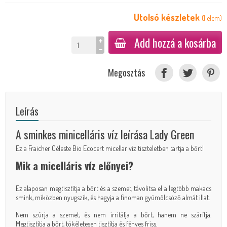
Utolsó készletek
(
1
elem
)
Add hozzá a kosárba
Megosztás
Leírás
A sminkes minicelláris víz leírása Lady Green
Ez a Fraicher Céleste Bio Ecocert micellar víz tiszteletben tartja a bőrt!
Mik a micelláris víz előnyei?
Ez alaposan megtisztítja a bőrt és a szemet, távolítsa el a legtöbb makacs
smink, miközben nyugszik, és hagyja a finoman gyümölcsöző almát illat.
Nem szúrja a szemet, és nem irritálja a bőrt, hanem ne szárítja.
Megtisztítja a bőrt, tökéletesen tisztítja és fényes friss.