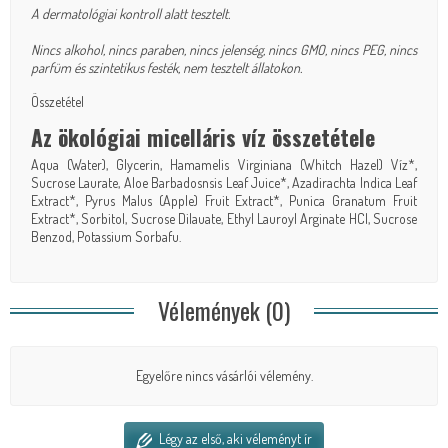
A dermatológiai kontroll alatt tesztelt.
Nincs alkohol, nincs paraben, nincs jelenség, nincs GMO, nincs PEG, nincs
parfüm és szintetikus festék, nem tesztelt állatokon.
Összetétel
Az ökológiai micelláris víz összetétele
Aqua (Water), Glycerin, Hamamelis Virginiana (Whitch Hazel) Víz*,
Sucrose Laurate, Aloe Barbadosnsis Leaf Juice*, Azadirachta Indica Leaf
Extract*, Pyrus Malus (Apple) Fruit Extract*, Punica Granatum Fruit
Extract*, Sorbitol, Sucrose Dilauate, Ethyl Lauroyl Arginate HCI, Sucrose
Benzod, Potassium Sorbafu.
Vélemények (0)
Egyelőre nincs vásárlói vélemény.
Légy az első, aki véleményt ír