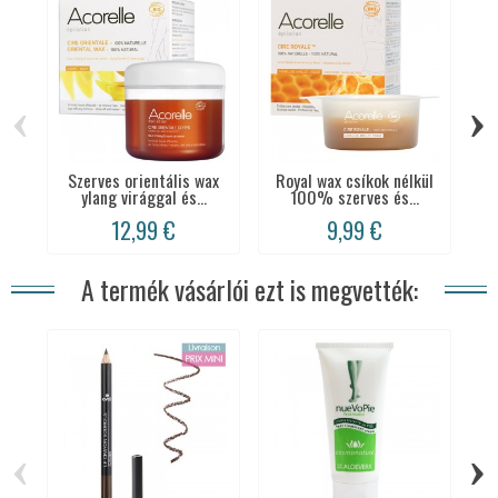
‹
›
Szerves orientális wax
Royal wax csíkok nélkül
ylang virággal és...
100% szerves és...
12,99 €
9,99 €
A termék vásárlói ezt is megvették:
‹
›