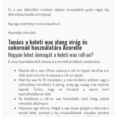
Ez a wax eltávolítási módszer teljesen kompatibilis
gutto végső haj
eltávolítása kezelés ant tojással
.
Kap egy eredményt, mint a beautikus!
Használati útmutató
Tanács a keleti wax ylang virág és
cukornád használatára Acorelle
Hogyan lehet önmagát a keleti wax roll-on?
A viasz használata előtt olvassa el a termékkel ellátott utasításokat.
Készítse elő a wax: Ehhez csavarja a roll-on tippet, távolítsa el a
védő operculumot, és csavarja a roll-on tippet.
Heat the wax for 15 másodperc a mikrohullámú sütőben vagy a
vízfürdőben körülbelül 4 percig, amíg egy vastag méz textúrát
kapnak. Fontos, hogy ne forraljuk a waxot, mert
használhatatlanná válik.
Ne késleltesse a roll-on wax használatát, mert hideg, sokkal
nehezebb alkalmazni.
Helyezzen egy vékony réteget a wax lassan görgeti a tekercset a
terület felett, amelyet a haj növekedésének irányába szeretne