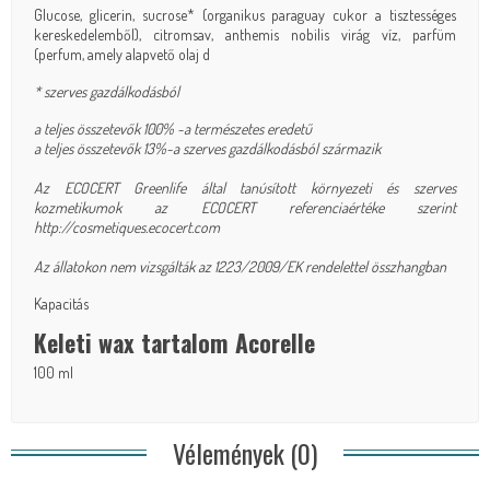
Glucose, glicerin, sucrose* (organikus paraguay cukor a tisztességes
kereskedelemből), citromsav, anthemis nobilis virág víz, parfüm
(perfum, amely alapvető olaj d
* szerves gazdálkodásból
a teljes összetevők 100% -a természetes eredetű
a teljes összetevők 13%-a szerves gazdálkodásból származik
Az ECOCERT Greenlife által tanúsított környezeti és szerves
kozmetikumok az ECOCERT referenciaértéke szerint
http://cosmetiques.ecocert.com
Az állatokon nem vizsgálták az 1223/2009/EK rendelettel összhangban
Kapacitás
Keleti wax tartalom Acorelle
100 ml
Vélemények (0)