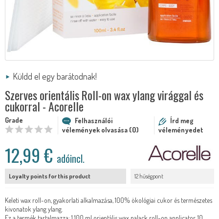
Küldd el egy barátodnak!
Szerves orientális Roll-on wax ylang virággal és
cukorral - Acorelle
Grade
Felhasználói
Írd meg
vélemények olvasása (0)
véleményedet
12,99 €
adóincl.
Loyalty points for this product
12 hűségpont
Keleti wax roll-on, gyakorlati alkalmazása, 100% ökológiai cukor és természetes
kivonatok ylang ylang.
Ez a termék tartalmazza: 1 100 ml orientális wax palack roll-on applicator, 10