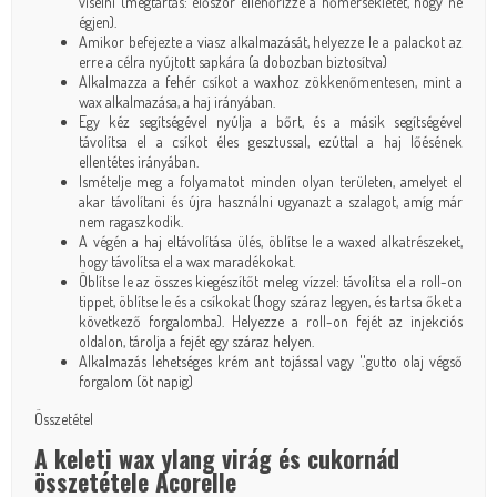
viselni (megtartás: először ellenőrizze a hőmérsékletet, hogy ne
égjen).
Amikor befejezte a viasz alkalmazását, helyezze le a palackot az
erre a célra nyújtott sapkára (a dobozban biztosítva)
Alkalmazza a fehér csíkot a waxhoz zökkenőmentesen, mint a
wax alkalmazása, a haj irányában.
Egy kéz segítségével nyúlja a bőrt, és a másik segítségével
távolítsa el a csíkot éles gesztussal, ezúttal a haj lőésének
ellentétes irányában.
Ismételje meg a folyamatot minden olyan területen, amelyet el
akar távolítani és újra használni ugyanazt a szalagot, amíg már
nem ragaszkodik.
A végén a haj eltávolítása ülés, öblítse le a waxed alkatrészeket,
hogy távolítsa el a wax maradékokat.
Öblítse le az összes kiegészítőt meleg vízzel: távolítsa el a roll-on
tippet, öblítse le és a csíkokat (hogy száraz legyen, és tartsa őket a
következő forgalomba). Helyezze a roll-on fejét az injekciós
oldalon, tárolja a fejét egy száraz helyen.
Alkalmazás lehetséges
krém ant tojással
vagy '.'
gutto olaj
végső
forgalom (öt napig)
Összetétel
A keleti wax ylang virág és cukornád
összetétele Acorelle