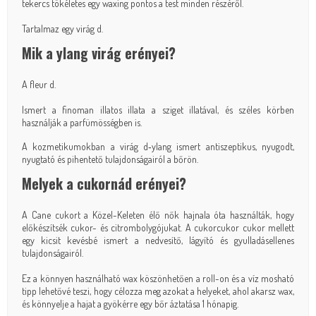
tekercs tökéletes egy
waxing
pontos a test minden részéről.
Tartalmaz egy virág d.
Mik a ylang virág erényei?
A fleur d.
Ismert a finoman illatos illata a sziget illatával, és széles körben
használják a parfümösségben is.
A kozmetikumokban a virág d‐ylang ismert antiszeptikus, nyugodt,
nyugtató és pihentető tulajdonságairól a bőrön.
Melyek a cukornád erényei?
A Cane cukort a Közel-Keleten élő nők hajnala óta használták, hogy
előkészítsék cukor- és citrombolygójukat. A cukorcukor cukor mellett
egy kicsit kevésbé ismert a nedvesítő, lágyító és gyulladásellenes
tulajdonságairól.
Ez a könnyen használható wax köszönhetően a roll-on és a víz mosható
tipp lehetővé teszi, hogy célozza meg azokat a helyeket, ahol akarsz wax,
és könnyelje a hajat a gyökérre egy bőr áztatása 1 hónapig.