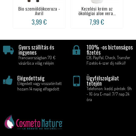
Bio szemöldökceruza -
Kezelési krém az
Avril
ökológiai aloe vera...
3,99 €
7,99 €
Gyors szállítás és
100% -os biztonságos
ingyenes
fizetés
Franciaországban 70 €
CB, PayPal, Check, Transfer
vásárlás a világ reléjén
Fizetés 4-szer díj nélkül!
Elégedettség
Ügyfélszolgálat
tetején
Elégedett vagy visszatérített
Telefonon: kedd, péntek: 9h
hozam 14 napig elfogadott
- 16 óra E-mail: 7/7 nap 24
óra