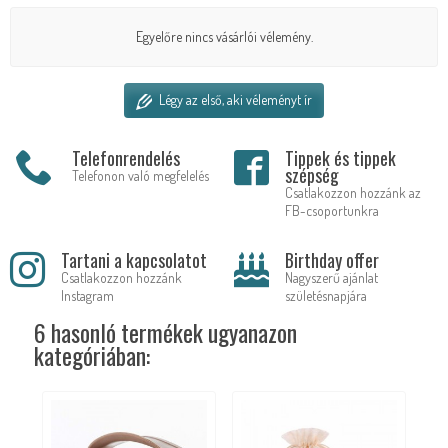
Egyelőre nincs vásárlói vélemény.
Légy az első, aki véleményt ír
Telefonrendelés
Tippek és tippek
szépség
Telefonon való megfelelés
Csatlakozzon hozzánk az
FB-csoportunkra
Tartani a kapcsolatot
Birthday offer
Csatlakozzon hozzánk
Nagyszerű ajánlat
Instagram
születésnapjára
6 hasonló termékek ugyanazon
kategóriában: