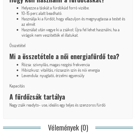
Helyezze a táskát a fürdőkád forró vizébe.
10-15 perc alatt beadható.
Használja ki a fürdőt, hogy ellazuljon és megnyugtassa a testet és
az elmét
Használat után vegye ki a zsákot. Újra fel lehet használni, ha a
virágok nem veszítették el illatukat.
Összetétel
Mi a összetétele a női energiafürdő tea?
Rózsa: szívnyílás, magas rezgési frekvencia
Hibiszkusz: vitalitás, rózsaszín szín és női energia
Levendula: nyugtató, érzelmi egyensúly
Kapacitás
A fürdőzsák tartálya
Nagy zsák readyto- use, ideális egy teljes és szenzoros fürdő
Vélemények (0)