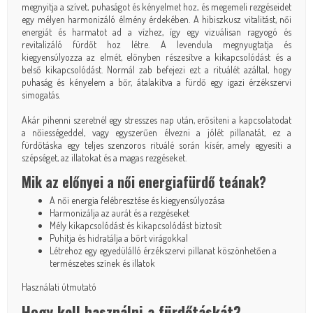
megnyitja a szívet, puhaságot és kényelmet hoz, és megemeli rezgéseidet
egy mélyen harmonizáló élmény érdekében. A hibiszkusz vitalitást, női
energiát és harmatot ad a vízhez, így egy vizuálisan ragyogó és
revitalizáló fürdőt hoz létre. A levendula megnyugtatja és
kiegyensúlyozza az elmét, előnyben részesítve a kikapcsolódást és a
belső kikapcsolódást. Normál zab befejezi ezt a rituálét azáltal, hogy
puhaság és kényelem a bőr, átalakítva a fürdő egy igazi érzékszervi
simogatás.
Akár pihenni szeretnél egy stresszes nap után, erősíteni a kapcsolatodat
a nőiességeddel, vagy egyszerűen élvezni a jólét pillanatát, ez a
fürdőtáska egy teljes szenzoros rituálé során kísér, amely egyesíti a
szépséget, az illatokat és a magas rezgéseket.
Mik az előnyei a női energiafürdő teának?
A női energia felébresztése és kiegyensúlyozása
Harmonizálja az aurát és a rezgéseket
Mély kikapcsolódást és kikapcsolódást biztosít
Puhítja és hidratálja a bőrt virágokkal
Létrehoz egy egyedülálló érzékszervi pillanat köszönhetően a
természetes színek és illatok
Használati útmutató
Hogy kell használni a fürdőtáskát?