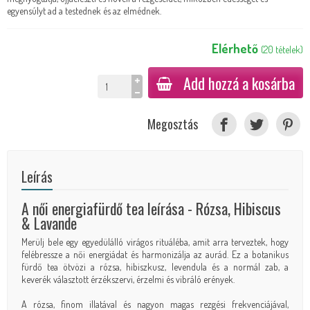
egyensúlyt ad a testednek és az elmédnek.
Elérhető
(
20
tételek
)
Add hozzá a kosárba
Megosztás
Leírás
A női energiafürdő tea leírása - Rózsa, Hibiscus
& Lavande
Merülj bele egy egyedülálló virágos rituáléba, amit arra terveztek, hogy
felébressze a női energiádat és harmonizálja az aurád. Ez a botanikus
fürdő tea ötvözi a rózsa, hibiszkusz, levendula és a normál zab, a
keverék választott érzékszervi, érzelmi és vibráló erények.
A rózsa, finom illatával és nagyon magas rezgési frekvenciájával,