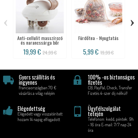
‹
›
Anti-cellulit masszírozó
Fürdőtea - Nyugtatás
és narancssárga bőr
19,99 €
5,99 €
24,99 €
19,99 €
Gyors szállítás és
100% -os biztonságos
ingyenes
fizetés
Franciaországban 70 €
CB, PayPal, Check, Transfer
vásárlás a világ reléjén
Fizetés 4-szer díj nélkül!
Elégedettség
Ügyfélszolgálat
tetején
Elégedett vagy visszatérített
Telefonon: kedd, péntek: 9h
hozam 14 napig elfogadott
- 16 óra E-mail: 7/7 nap 24
óra