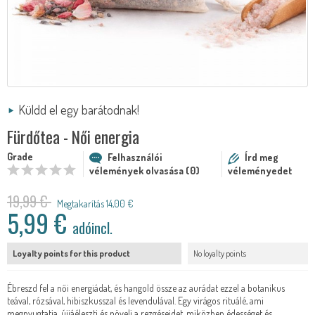
Küldd el egy barátodnak!
Fürdőtea - Női energia
Grade
Felhasználói
Írd meg
vélemények olvasása (0)
véleményedet
19,99 €
Megtakarítás 14,00 €
5,99 €
adóincl.
Loyalty points for this product
No loyalty points
Ébreszd fel a női energiádat, és hangold össze az aurádat ezzel a botanikus
teával, rózsával, hibiszkusszal és levendulával. Egy virágos rituálé, ami
megnyugtatja, újjáéleszti és növeli a rezgéseidet, miközben édességet és