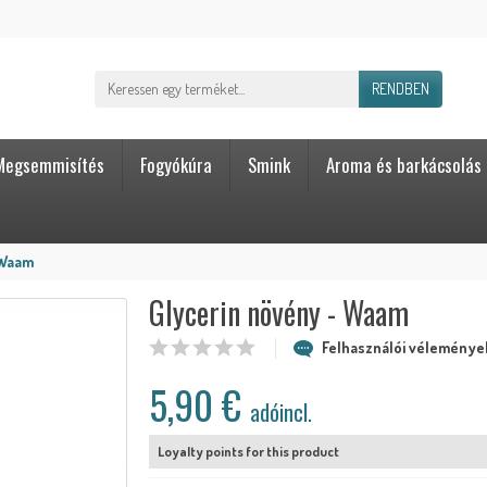
RENDBEN
Megsemmisítés
Fogyókúra
Smink
Aroma és barkácsolás
 Waam
Glycerin növény - Waam
Felhasználói vélemények
5,90 €
adóincl.
Loyalty points for this product