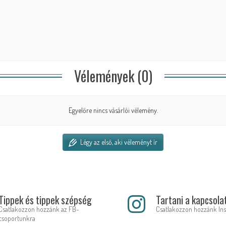
Vélemények (0)
Egyelőre nincs vásárlói vélemény.
Légy az első, aki véleményt ír
Tippek és tippek szépség
Tartani a kapcsola
Csatlakozzon hozzánk az FB-
Csatlakozzon hozzánk In
csoportunkra