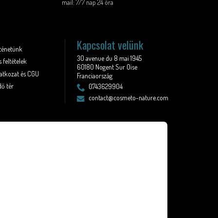
mail: 7/7 nap 24 óra
Kapcsolat velünk
rténetünk
30 avenue du 8 mai 1945
 feltételek
60180 Nogent Sur Oise
latkozat és CGU
Franciaország
ő tér
0743629904
contact@cosmeto-nature.com