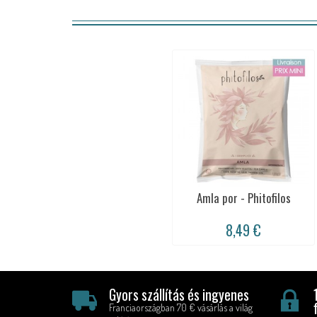
Amla por - Phitofilos
8,49 €
Gyors szállítás és ingyenes
Franciaországban 70 € vásárlás a világ