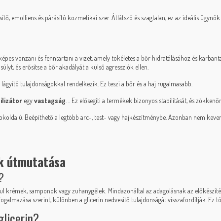
sítő, emolliens és párásító kozmetikai szer. Átlátszó és szagtalan, ez az ideális ügy
 képes vonzani és fenntartani a vizet, amely tökéletes a bőr hidratálásához és karbant
lyt, és erősítse a bőr akadályát a külső agressziók ellen.
ogy lágyító tulajdonságokkal rendelkezik. Ez teszi a bőr és a haj rugalmasabb.
ilizátor
egy
vastagság
. .. Ez elősegíti a termékek bizonyos stabilitását, és zökke
n sokoldalú. Beépíthető a legtöbb arc-, test- vagy hajkészítménybe. Azonban nem kevere
ak útmutatása
?
dául krémek, samponok vagy zuhanygélek. Mindazonáltal az adagolásnak az előkészíté
almazása szerint, különben a glicerin nedvesítő tulajdonságát visszafordítják. Ez töb
glicerin?