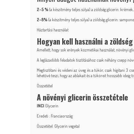
2-5 %
(a készítmény teljes súlya) a zöldség glicerin: krémek,
2-8%
(a készítmény teljes súlya) a zöldség glicerin: sampon
Háztartási használat
Hogyan kell használni a zöldség
Amellett, hogy sok erények kozmetikai használat, növényi gli
A leglázadóbb feladatok tisztításához csak néhány csepp növény
Megtisztítani és védeni az üveg és a tükör, csak hígítani 3 
lehetővé teszi, hogy az ablakait és a tüköreit hosszabb ideig tis
Összetétel
A növényi glicerin összetétele
INCI
Glycerin
Eredeti : Franciaország
Összetétel: Glycerin vegetal