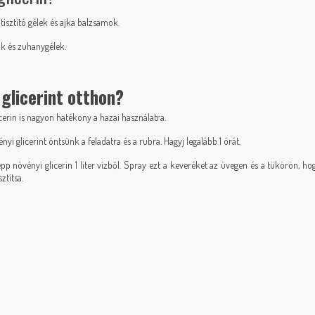
 tisztító gélek és ajka balzsamok.
ok és zuhanygélek.
 glicerint otthon?
cerin is nagyon hatékony a hazai használatra.
i glicerint öntsünk a feladatra és a rubra. Hagyj legalább 1 órát.
csepp növényi glicerin 1 liter vízből. Spray ezt a keveréket az üvegen és a tükörön, 
ztítsa.