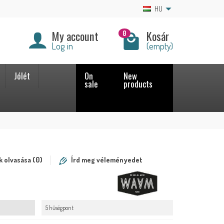
HU
My account
Kosár
0
Log in
(empty)
Jólét
On
New
sale
products
 olvasása (0)
Írd meg véleményedet
5 hűségpont