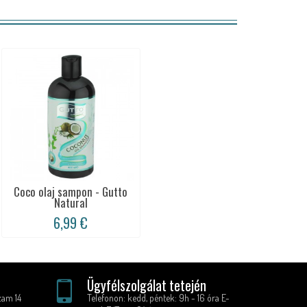
Coco olaj sampon - Gutto
Natural
6,99 €
Ügyfélszolgálat tetején
zam 14
Telefonon: kedd, péntek: 9h - 16 óra E-