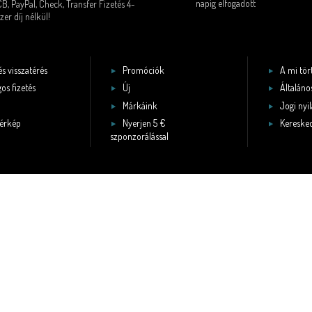
napig elfogadott
CB, PayPal, Check, Transfer Fizetés 4-
zer díj nélkül!
és visszatérés
Promóciók
A mi tö
os fizetés
Új
Általános
Márkáink
Jogi nyi
érkép
Nyerjen 5 €
Keresked
szponzorálással