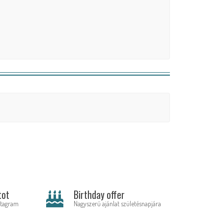
tot
Birthday offer
stagram
Nagyszerű ajánlat születésnapjára