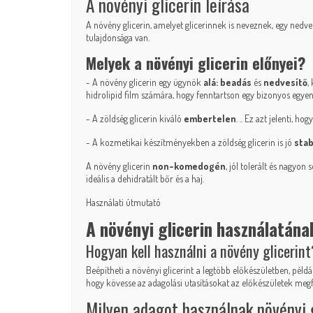
A növényi glicerin leírása
A növény glicerin, amelyet glicerinnek is neveznek, egy nedve
tulajdonsága van.
Melyek a növényi glicerin előnyei?
- A növény glicerin egy ügynök
alá: beadás
és
nedvesítő
,
hidrolipid film számára, hogy fenntartson egy bizonyos egyensú
- A zöldség glicerin kiváló
embertelen
. .. Ez azt jelenti, h
- A kozmetikai készítményekben a zöldség glicerin is jó
stab
A növény glicerin
non-komedogén
, jól tolerált és nagyo
ideális a dehidratált bőr és a haj.
Használati útmutató
A növényi glicerin használatán
Hogyan kell használni a növény glicerint
Beépítheti a növényi glicerint a legtöbb előkészületben, pél
hogy kövesse az adagolási utasításokat az előkészületek megfog
Milyen adagot használnak növényi 