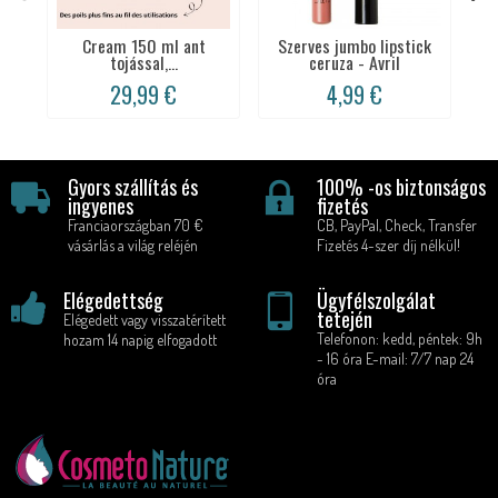
Cream 150 ml ant
Szerves jumbo lipstick
tojással,...
ceruza - Avril
29,99 €
4,99 €
Gyors szállítás és
100% -os biztonságos
ingyenes
fizetés
Franciaországban 70 €
CB, PayPal, Check, Transfer
vásárlás a világ reléjén
Fizetés 4-szer díj nélkül!
Elégedettség
Ügyfélszolgálat
tetején
Elégedett vagy visszatérített
Telefonon: kedd, péntek: 9h
hozam 14 napig elfogadott
- 16 óra E-mail: 7/7 nap 24
óra