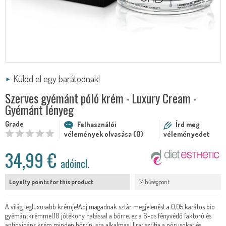
Küldd el egy barátodnak!
Szerves gyémánt póló krém - Luxury Cream -
Gyémánt lényeg
Grade
Felhasználói
Írd meg
vélemények olvasása (0)
véleményedet
34,99 €
adóincl.
Loyalty points for this product
34 hűségpont
A világ legluxusabb krémje!Adj magadnak sztár megjelenést a 0,05 karátos bio
gyémántkrémmel.10 jótékony hatással a bőrre, ez a 6-os fényvédő faktorú és
antioxidáns krém minden bőrtípusra alkalmas.Újratisztítja a pórusokat és