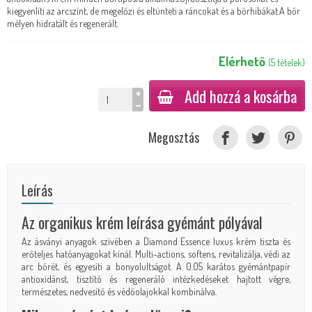
kiegyenlíti az arcszínt, de megelőzi és eltünteti a ráncokat és a bőrhibákat.A bőr
mélyen hidratált és regenerált.
Elérhető
(
5
tételek
)
Add hozzá a kosárba
Megosztás
Leírás
Az organikus krém leírása gyémánt pólyával
Az ásványi anyagok szívében a Diamond Essence luxus krém tiszta és
erőteljes hatóanyagokat kínál. Multi-actions, softens, revitalizálja, védi az
arc bőrét, és egyesíti a bonyolultságot. A 0.05 karátos gyémántpapír
antioxidánst, tisztító és regeneráló intézkedéseket hajtott végre,
természetes, nedvesítő és védőolajokkal kombinálva.