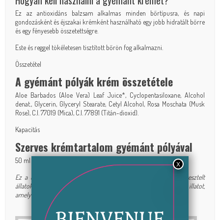
Hogyan kell használni a gyémánt krémet?
Ez az antioxidáns balzsam alkalmas minden bőrtípusra, és napi
gondozásként és éjszakai krémként használható egy jobb hidratált bőrre
és egy fényesebb összetettségre.
Este és reggel tökéletesen tisztított bőrön fog alkalmazni.
Összetétel
A gyémánt pólyák krém összetétele
Aloe Barbados (Aloe Vera) Leaf Juice*, Cyclopentasiloxane, Alcohol
denat., Glycerin, Glyceryl Stearate, Cetyl Alcohol, Rosa Moschata (Musk
Rose), C.I. 77019 (Mica), C.I. 77891 (Titán-dioxid).
Kapacitás
Szerves krémtartalom gyémánt pólyával
50 ml
Ez a termék igazolt szerves és dermatológiailag tesztelt. Nem tesztelt
állatokon. Nem tartalmaz ásványi olajat, paraben, dyes-t vagy illatot,
amely allergéneket tartalmaz.