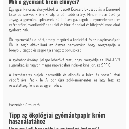
Mik a gyémánt krém előnyei?
Egy igazi kincs az előnyökből, tanúsított Ecocert luxusápolás, a Diamond
Essence szerves krém kínálja a bőr több erény. Mint minden ásványi
anyag, a gyémánt splinterek különösen gazdagok a nyomelemekben:
ezért erőteljes antioxidáns akciót és blur ráncokat és kifejezési vonalakat
gyakorolnak.
Ők regenerálják a bőrt, amely megőrzi a tonicitást és az rugalmasságot.
Ők is segít eltávolítani az összes benyomást, hogy megragadja a
bonyolultságot, és szigorítja a vágott pórusokat.
A gyémánt ásványi jellege lehetővé teszi, hogy megvédje az UVA-UVB
sugarakat, és nagyon magas napvédelmi indexet kínáljon, az SPF 6.
A természetes olajok nedvesítik és ellopják a bőrt, és hosszú távú
védőfóliával fedik le. A bőr újra zökkenőmentes és lágy lesz, az
összetettség, fényes és egyenruhás.
Használati útmutató
Tipp az ökológiai gyémántpapír krém
használatához