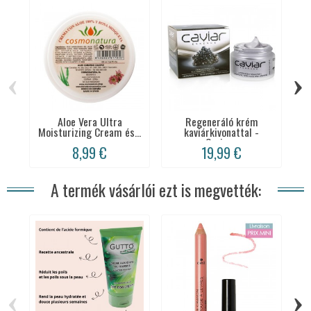
‹
›
Aloe Vera Ultra
Regeneráló krém
Moisturizing Cream és...
kaviárkivonattal -
Caviar...
8,99 €
19,99 €
A termék vásárlói ezt is megvették:
‹
›