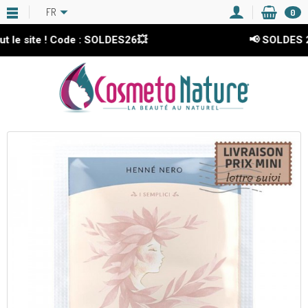
FR
0
 site ! Code : SOLDES26💥
📢 SOLDES 2026