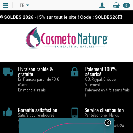
FR
0
 SOLDES 2026
-15%
sur tout le site ! Code : SOLDES26💥
Livraison rapide &
Paiement 100%
gratuite
sécurisé
En France à partir de 70 €
CB, Paypal, Chèque,
d'achat
Virement
En mondial relais
Paiement en 4 fois sans frais
!
Garantie satisfaction
Service client au top
Satisfait ou remboursé
Par téléphone : Mardi,
Retours acceptés pendant 14
Vendredi : 9H - 16H
jours
Par E-mail : 7J/7 24H/24