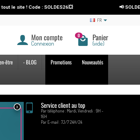
ut le site ! Code : SOLDES26💥
📢 SOLDES
FR
Mon compte
Panier
0
Connexion
(vide)
en-être
- BLOG
Promotions
Nouveautés
n
Service client au top
Par téléphone : Mardi, Vendredi : 9H -
14 jours
16H
Par E-mail : 7J/7 24H/24