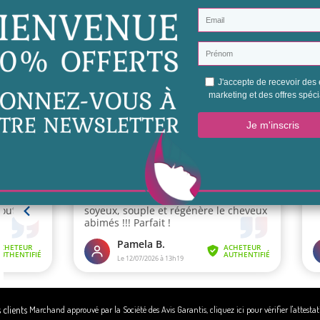
tions
Nos produits
A propo
 & Retour
Promotions
Notre hi
 Sécurisé
Nouveautés
Conditio
Nos marques
Mentions
ite
Gagnez 5€ en
Espace 
parrainant
Marchand approuvé par la Société des Avis Garantis,
cliquez ici pour vérifier l'attesta