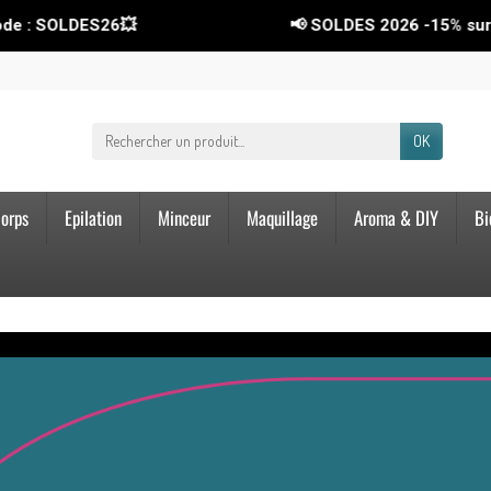
de : SOLDES26💥
📢 SOLDES 2026
-15%
sur to
OK
orps
Epilation
Minceur
Maquillage
Aroma & DIY
Bi
Paiement 100% sécurisé
Garantie satisfactio
CB, Paypal, Chèque, Virement
Satisfait ou remboursé
Paiement en 4 fois sans frais !
Retours acceptés pendant 