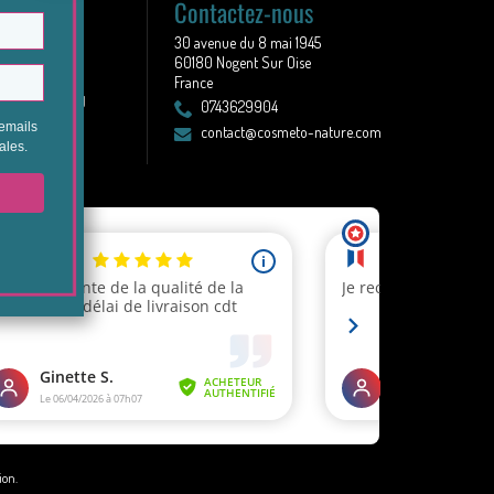
s
Contactez-nous
30 avenue du 8 mai 1945
stoire
60180 Nogent Sur Oise
ns générales
France
 légales & CGU
0743629904
Revendeur
contact@cosmeto-nature.com
tion
.